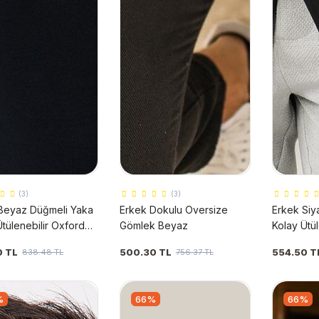
(3)
(3)
Beyaz Düğmeli Yaka
Erkek Dokulu Oversize
Erkek Siy
Ütülenebilir Oxford
Gömlek Beyaz
Kolay Ütül
u Standart Fit Normal
Pamuklu S
0 TL
500.30 TL
554.50 T
838.48 TL
756.37 TL
 Gömlek E002000
Kesim Gö
%
66%
66%