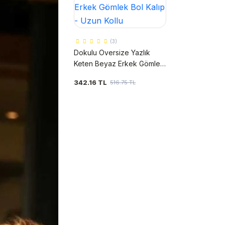
(3)
Dokulu Oversize Yazlık
Keten Beyaz Erkek Gömlek
Bol Kalıp - Uzun Kollu
342.16 TL
516.75 TL