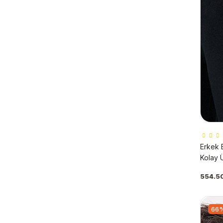
Erkek 
Kolay 
Pamukl
554.5
Kesim
66