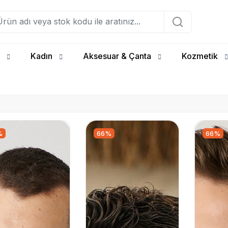
Kadın
Aksesuar & Çanta
Kozmetik
%
66%
66%