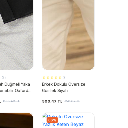
(3)
(3)
ah Düğmeli Yaka
Erkek Dokulu Oversize
enebilir Oxford
Gömlek Siyah
tandart Fit Normal
L
500.47 TL
838.48 TL
756.62 TL
mlek E002000
66%