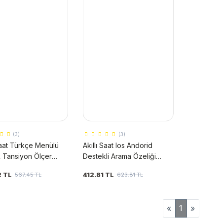
(3)
(3)
 Saat Türkçe Menülü
Akıllı Saat Ios Andorid
 Tansiyon Ölçer
Destekli Arama Özeliği
zellikli ios&anroid
Sensörlü Smartwatch
2 TL
412.81 TL
567.45 TL
623.81 TL
uş Smartwatch
«
1
»