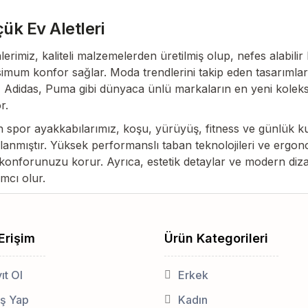
ük Ev Aletleri
erimiz, kaliteli malzemelerden üretilmiş olup, nefes alabili
mum konfor sağlar. Moda trendlerini takip eden tasarımları
 Adidas, Puma gibi dünyaca ünlü markaların en yeni koleksiyon
r.
 spor ayakkabılarımız, koşu, yürüyüş, fitness ve günlük kulla
lanmıştır. Yüksek performanslı taban teknolojileri ve ergono
konforunuzu korur. Ayrıca, estetik detaylar ve modern diza
mcı olur.
 Erişim
Ürün Kategorileri
ıt Ol
Erkek
iş Yap
Kadın