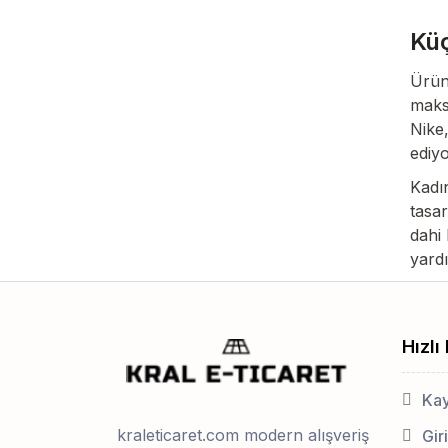
Küç
Ürünl
maksi
Nike,
ediyo
Kadın
tasar
dahi 
yardı
Hızlı
Kay
kraleticaret.com modern alışveriş
Gir